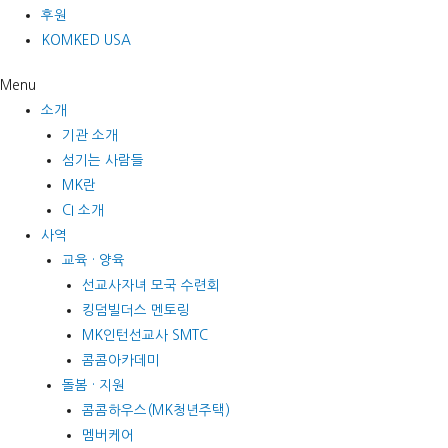
후원
KOMKED USA
Menu
소개
기관 소개
섬기는 사람들
MK란
CI 소개
사역
교육 · 양육
선교사자녀 모국 수련회
킹덤빌더스 멘토링
MK인턴선교사 SMTC
콤콤아카데미
돌봄 · 지원
콤콤하우스(MK청년주택)
멤버케어