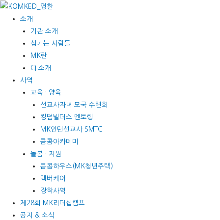
콘텐츠로
건너뛰기
소개
기관 소개
섬기는 사람들
MK란
CI 소개
사역
교육 · 양육
선교사자녀 모국 수련회
킹덤빌더스 멘토링
MK인턴선교사 SMTC
콤콤아카데미
돌봄 · 지원
콤콤하우스(MK청년주택)
멤버케어
장학사역
제28회 MK리더십캠프
공지 & 소식